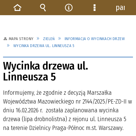
panel
Strona
Wyszukiwarka
Narzędzia
Menu
główna
szczegółowe
MAPA STRONY
ZIELEŃ
INFORMACJA O WYCINKACH DRZEW
WYCINKA DRZEWA UL. LINNEUSZA 5
Wycinka drzewa ul.
Linneusza 5
Informujemy, że zgodnie z decyzją Marszałka
Województwa Mazowieckiego nr 2144/2025/PE-ZD-II w
dniu 16.02.2026 r. została zaplanowana wycinka
drzewa (lipa drobnolistna) z rejonu ul. Linneusza 5
na terenie Dzielnicy Praga-Północ m.st. Warszawy.