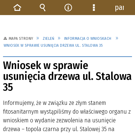
panel
Strona
Wyszukiwarka
Narzędzia
Menu
główna
szczegółowe
MAPA STRONY
ZIELEŃ
INFORMACJA O WNIOSKACH
WNIOSEK W SPRAWIE USUNIĘCIA DRZEWA UL. STALOWA 35
Wniosek w sprawie
usunięcia drzewa ul. Stalowa
35
Informujemy, że w związku ze złym stanem
fitosanitarnym wystąpiliśmy do właściwego organu z
wnioskiem o wydanie zezwolenia na usunięcie
drzewa – topola czarna przy ul. Stalowej 35 na