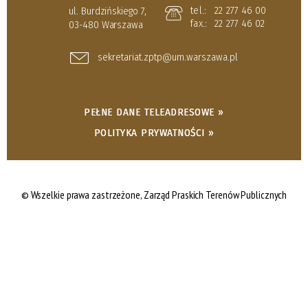
tel.:
22 277 46 00
ul. Burdzińskiego 7,
fax.:
22 277 46 02
03-480 Warszawa
sekretariat.zptp@um.warszawa.pl
PEŁNE DANE TELEADRESOWE »
POLITYKA PRYWATNOŚCI »
© Wszelkie prawa zastrzeżone,
Zarząd Praskich Terenów Publicznych