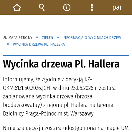
panel
Strona
Wyszukiwarka
Narzędzia
Menu
główna
szczegółowe
MAPA STRONY
ZIELEŃ
INFORMACJA O WYCINKACH DRZEW
WYCINKA DRZEWA PL. HALLERA
Wycinka drzewa Pl. Hallera
Informujemy, że zgodnie z decyzją KZ-
OKM.6131.50.2026.JCH w dniu 25.05.2026 r. została
zaplanowana wycinka drzewa (brzoza
brodawkowatay) z rejonu pl. Hallera na terenie
Dzielnicy Praga-Północ m.st. Warszawy.
Niniejsza decyzja została udostępniona na mapie UM