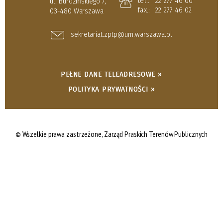
tel.:
22 277 46 00
ul. Burdzińskiego 7,
fax.:
22 277 46 02
03-480 Warszawa
sekretariat.zptp@um.warszawa.pl
PEŁNE DANE TELEADRESOWE »
POLITYKA PRYWATNOŚCI »
© Wszelkie prawa zastrzeżone,
Zarząd Praskich Terenów Publicznych