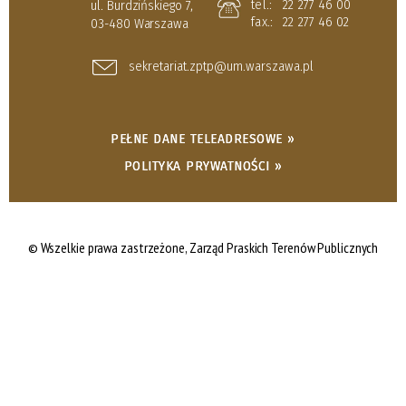
tel.:
22 277 46 00
ul. Burdzińskiego 7,
fax.:
22 277 46 02
03-480 Warszawa
sekretariat.zptp@um.warszawa.pl
PEŁNE DANE TELEADRESOWE »
POLITYKA PRYWATNOŚCI »
© Wszelkie prawa zastrzeżone,
Zarząd Praskich Terenów Publicznych