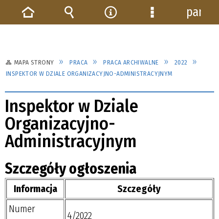
panel
Strona
Wyszukiwarka
Narzędzia
Menu
główna
szczegółowe
MAPA STRONY
PRACA
PRACA ARCHIWALNE
2022
INSPEKTOR W DZIALE ORGANIZACYJNO-ADMINISTRACYJNYM
Inspektor w Dziale
Organizacyjno-
Administracyjnym
Szczegóły ogłoszenia
Informacja
Szczegóły
Numer
4/2022