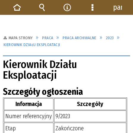
panel
Strona
Wyszukiwarka
Narzędzia
Menu
główna
szczegółowe
MAPA STRONY
PRACA
PRACA ARCHIWALNE
2023
KIEROWNIK DZIAŁU EKSPLOATACJI
Kierownik Działu
Eksploatacji
Szczegóły ogłoszenia
Informacja
Szczegóły
Numer referencyjny
9/2023
Etap
Zakończone