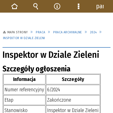
panel
Strona
Wyszukiwarka
Narzędzia
Menu
główna
szczegółowe
MAPA STRONY
PRACA
PRACA ARCHIWALNE
2024
INSPEKTOR W DZIALE ZIELENI
Inspektor w Dziale Zieleni
Szczegóły ogłoszenia
Informacja
Szczegóły
Numer referencyjny
6/2024
Etap
Zakończone
Stanowisko
Inspektor w Dziale Zieleni