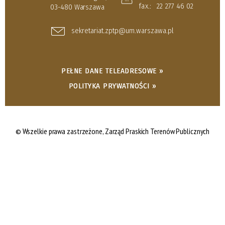
fax.:
22 277 46 02
03-480 Warszawa
sekretariat.zptp@um.warszawa.pl
PEŁNE DANE TELEADRESOWE »
POLITYKA PRYWATNOŚCI »
© Wszelkie prawa zastrzeżone,
Zarząd Praskich Terenów Publicznych