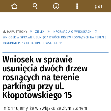
panel
Strona
Wyszukiwarka
Narzędzia
Menu
główna
szczegółowe
MAPA STRONY
ZIELEŃ
INFORMACJA O WNIOSKACH
WNIOSEK W SPRAWIE USUNIĘCIA DWÓCH DRZEW ROSNĄCYCH NA TERENIE
PARKINGU PRZY UL. KŁOPOTOWSKIEGO 15
Wniosek w sprawie
usunięcia dwóch drzew
rosnących na terenie
parkingu przy ul.
Kłopotowskiego 15
Informujemy, że w związku ze złym stanem