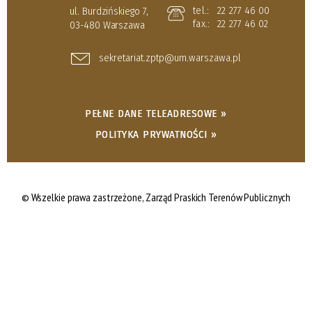
tel.:
22 277 46 00
ul. Burdzińskiego 7,
fax.:
22 277 46 02
03-480 Warszawa
sekretariat.zptp@um.warszawa.pl
PEŁNE DANE TELEADRESOWE »
POLITYKA PRYWATNOŚCI »
© Wszelkie prawa zastrzeżone,
Zarząd Praskich Terenów Publicznych