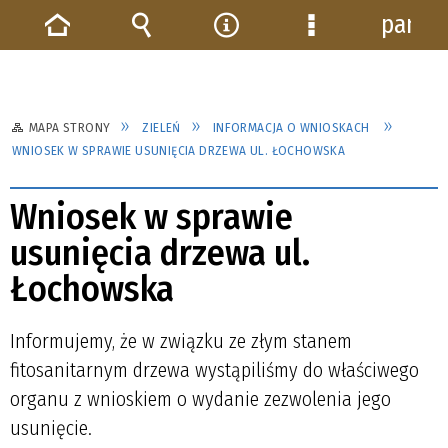
panel
Strona
Wyszukiwarka
Narzędzia
Menu
główna
szczegółowe
MAPA STRONY
ZIELEŃ
INFORMACJA O WNIOSKACH
WNIOSEK W SPRAWIE USUNIĘCIA DRZEWA UL. ŁOCHOWSKA
Wniosek w sprawie
usunięcia drzewa ul.
Łochowska
Informujemy, że w związku ze złym stanem
fitosanitarnym drzewa wystąpiliśmy do właściwego
organu z wnioskiem o wydanie zezwolenia jego
usunięcie.