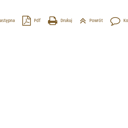
astępna
Pdf
Drukuj
Powrót
Ko