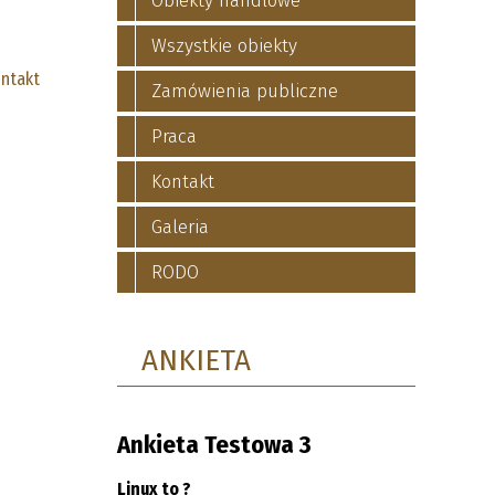
Obiekty handlowe
Wszystkie obiekty
ntakt
Zamówienia publiczne
Praca
Kontakt
Galeria
RODO
ANKIETA
Ankieta Testowa 3
Linux to ?