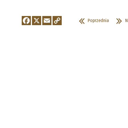
Poprzednia
N