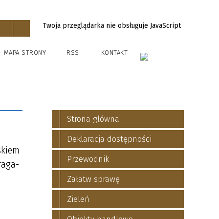
Twoja przeglądarka nie obsługuje JavaScript
MAPA STRONY
RSS
KONTAKT
Strona główna
Deklaracja dostępności
skiem
Przewodnik
raga-
Załatw sprawę
Zieleń