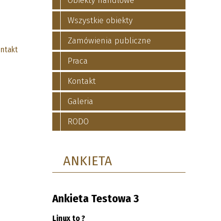
Obiekty handlowe
Wszystkie obiekty
Zamówienia publiczne
ntakt
Praca
Kontakt
Galeria
RODO
ANKIETA
Ankieta Testowa 3
Linux to ?