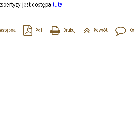
kspertyzy jest dostępa
tutaj
astępna
Pdf
Drukuj
Powrót
Ko