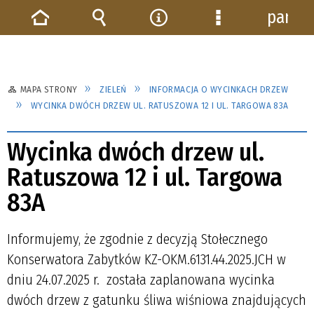
panel
Strona
Wyszukiwarka
Narzędzia
Menu
główna
szczegółowe
MAPA STRONY
ZIELEŃ
INFORMACJA O WYCINKACH DRZEW
WYCINKA DWÓCH DRZEW UL. RATUSZOWA 12 I UL. TARGOWA 83A
Wycinka dwóch drzew ul.
Ratuszowa 12 i ul. Targowa
83A
Informujemy, że zgodnie z decyzją Stołecznego
Konserwatora Zabytków KZ-OKM.6131.44.2025.JCH w
dniu 24.07.2025 r. została zaplanowana wycinka
dwóch drzew z gatunku śliwa wiśniowa znajdujących