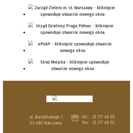
tel.:
22 277 46 00
ul. Burdzińskiego 7,
fax.:
22 277 46 02
03-480 Warszawa