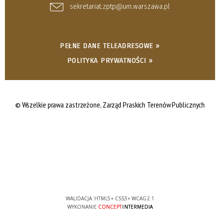
sekretariat.zptp@um.warszawa.pl
PEŁNE DANE TELEADRESOWE »
POLITYKA PRYWATNOŚCI »
© Wszelkie prawa zastrzeżone,
Zarząd Praskich Terenów Publicznych
WALIDACJA:
HTML5
+
CSS3
+
WCAG 2.1
WYKONANIE
CONCEPT
INTERMEDIA