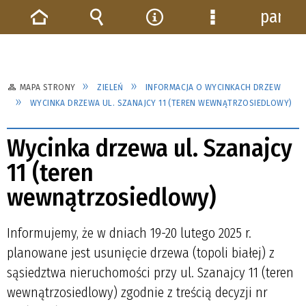
panel
Strona
Wyszukiwarka
Narzędzia
Menu
główna
szczegółowe
MAPA STRONY
ZIELEŃ
INFORMACJA O WYCINKACH DRZEW
WYCINKA DRZEWA UL. SZANAJCY 11 (TEREN WEWNĄTRZOSIEDLOWY)
Wycinka drzewa ul. Szanajcy
11 (teren
wewnątrzosiedlowy)
Informujemy, że w dniach 19-20 lutego 2025 r.
planowane jest usunięcie drzewa (topoli białej) z
sąsiedztwa nieruchomości przy ul. Szanajcy 11 (teren
wewnątrzosiedlowy) zgodnie z treścią decyzji nr